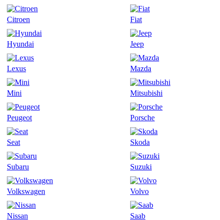
Citroen
Fiat
Hyundai
Jeep
Lexus
Mazda
Mini
Mitsubishi
Peugeot
Porsche
Seat
Skoda
Subaru
Suzuki
Volkswagen
Volvo
Nissan
Saab