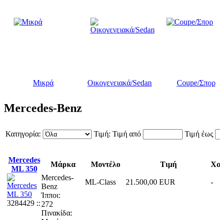
Μικρά
Οικογενειακά/Sedan
Coupe/Σπορ
Mercedes-Benz
Κατηγορία:
Τιμή:
Τιμή από
Τιμή έως
Mercedes
Μάρκα
Μοντέλο
Τιμή
Χα
ML 350
Mercedes-
ML-Class
21.500,00 EUR
-
Benz
Ίπποι:
3284429 ::
272
Πινακίδα: