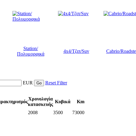
Station/
4x4/Τζιπ/Suv
Cabrio/Roadste
Πολυμορφικά
EUR
Reset Filter
Χρονολογία
ρακτηρισμός
Κυβικά
Km
κατασκευής
2008
3500
73000