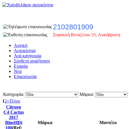
2102801909
Σοφοκλή Βενιζέλου 55, Λυκόβρυση
Αρχική
Αυτοκίνητα
Ανά κατηγορία
Σύνθετη αναζήτηση
Εταιρία
Νέα
Επικοινωνία
Κατηγορία:
Μάρκα:
1
2
»
Τέλος
Citroen
C4 Cactus
2017
BlueHDi
Μάρκα
Μοντέλο
100
(Ref: