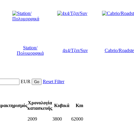
Station/
4x4/Τζιπ/Suv
Cabrio/Roadste
Πολυμορφικά
EUR
Reset Filter
Χρονολογία
ρακτηρισμός
Κυβικά
Km
κατασκευής
2009
3800
62000