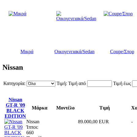
Μικρά
Οικογενειακά/Sedan
Coupe/Σπορ
Nissan
Κατηγορία:
Τιμή:
Τιμή από
Τιμή έως
Nissan
GT-R '09
Μάρκα
Μοντέλο
Τιμή
Χα
BLACK
EDITION
Nissan
89.000,00 EUR
-
Ίπποι:
660